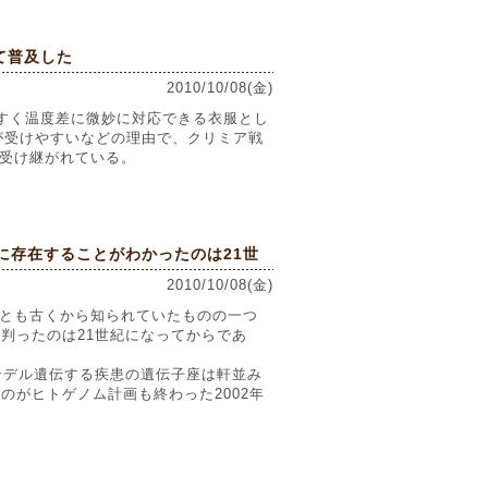
て普及した
2010/10/08(金)
すく温度差に微妙に対応できる衣服とし
が受けやすいなどの理由で、クリミア戦
受け継がれている。
に存在することがわかったのは21世
2010/10/08(金)
とも古くから知られていたものの一つ
判ったのは21世紀になってからであ
ンデル遺伝する疾患の遺伝子座は軒並み
のがヒトゲノム計画も終わった2002年