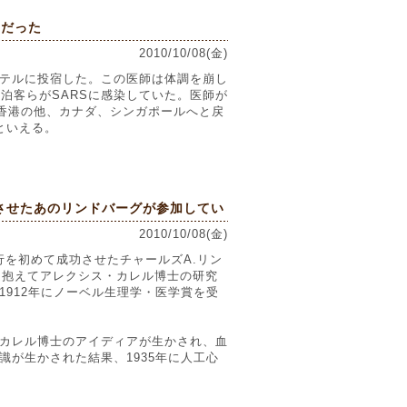
1だった
2010/10/08(金)
・ホテルに投宿した。この医師は体調を崩し
泊客らがSARSに感染していた。医師が
は香港の他、カナダ、シンガポールへと戻
といえる。
させたあのリンドバーグが参加してい
2010/10/08(金)
着陸飛行を初めて成功させたチャールズA.リン
ルを抱えてアレクシス・カレル博士の研究
912年にノーベル生理学・医学賞を受
カレル博士のアイディアが生かされ、血
が生かされた結果、1935年に人工心