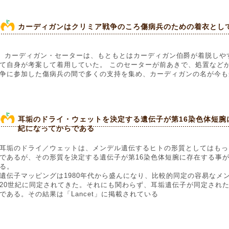
カーディガンはクリミア戦争のころ傷病兵のための着衣とし
カーディガン・セーターは、もともとはカーディガン伯爵が着脱しや
て自身が考案して着用していた。 このセーターが前あきで、処置など
争に参加した傷病兵の間で多くの支持を集め、カーディガンの名が今も
耳垢のドライ・ウェットを決定する遺伝子が第16染色体短腕
紀になってからである
耳垢のドライ／ウェットは、メンデル遺伝するヒトの形質としてはもっ
であるが、その形質を決定する遺伝子が第16染色体短腕に存在する事が
る。
遺伝子マッピングは1980年代から盛んになり、比較的同定の容易なメ
20世紀に同定されてきた。それにも関わらず、耳垢遺伝子が同定された
である。その結果は「Lancet」に掲載されている