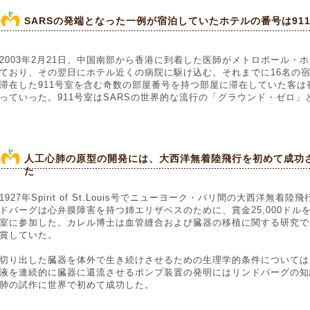
SARSの発端となった一例が宿泊していたホテルの番号は91
2003年2月21日、中国南部から香港に到着した医師がメトロポール
ており、その翌日にホテル近くの病院に駆け込む。それまでに16名の宿
滞在した911号室を含む奇数の部屋番号を持つ部屋に滞在していた客
っていった。911号室はSARSの世界的な流行の「グラウンド・ゼロ」
人工心肺の原型の開発には、大西洋無着陸飛行を初めて成功
た
1927年Spirit of St.Louis号でニューヨーク・パリ間の大西洋無
ドバーグは心弁膜障害を持つ姉エリザベスのために、賞金25,000ド
室に参加した。カレル博士は血管縫合および臓器の移植に関する研究で1
賞していた。
切り出した臓器を体外で生き続けさせるための生理学的条件については
液を連続的に臓器に還流させるポンプ装置の発明にはリンドバーグの知識
肺の試作に世界で初めて成功した。